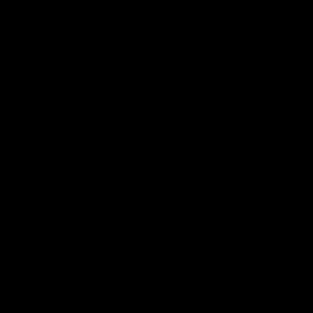
27°C
24°C
Venerdì
+
−