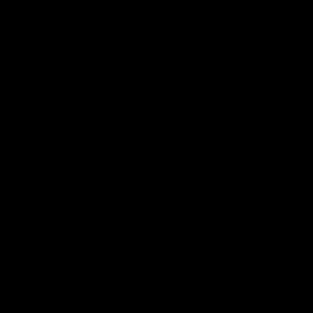
Camera Giovanna