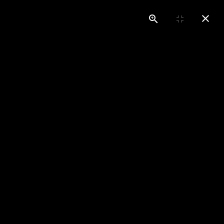
Photogallery
Camera Giovanna