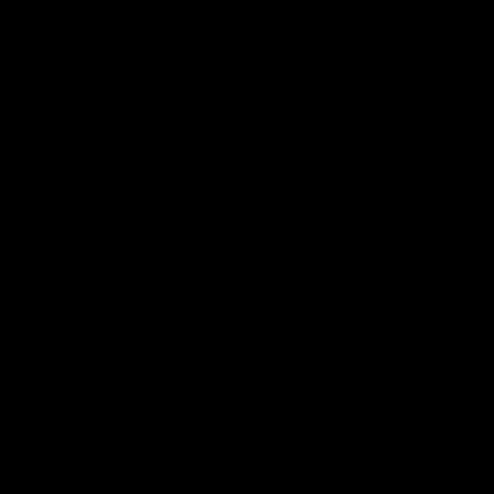
Camera Giovanna
Camera Giovanna