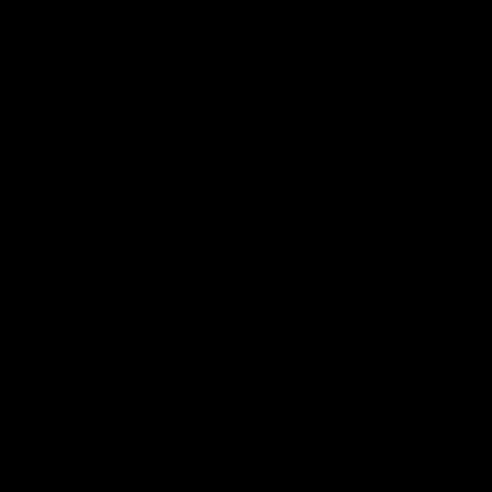
Camera Giovanna