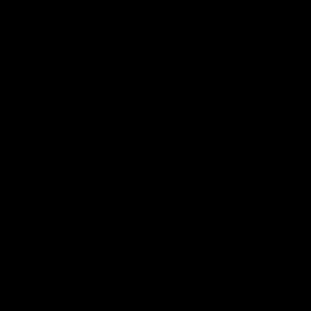
Camera Giovanna