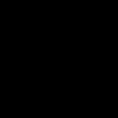
Camera Giovanna
Camera Giovanna