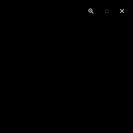
Photogallery
Camera Giovanna