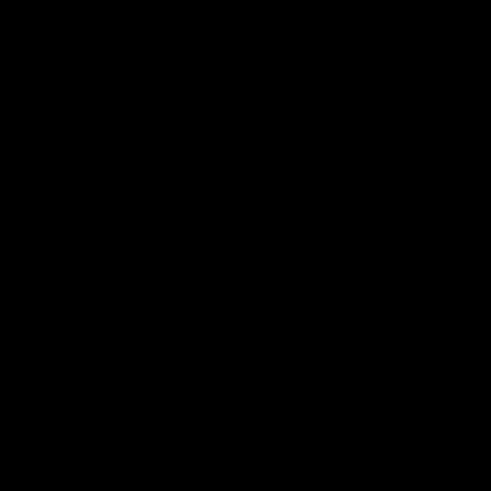
Camera Giovanna