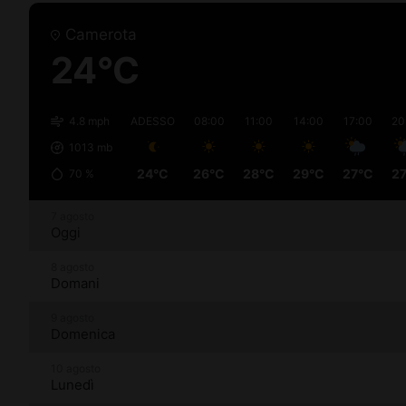
Camerota
24°C
4.8 mph
ADESSO
08:00
11:00
14:00
17:00
20
1013
mb
24°C
26°C
28°C
29°C
27°C
2
70
%
7 agosto
Oggi
8 agosto
Domani
9 agosto
Domenica
10 agosto
Lunedì