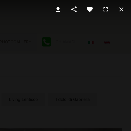
Seleziona la tua lingu
PHOTOGALLERY
CHIAMACI
Living Lentisco
I dolci di Gabriella