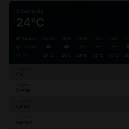
Camerota
24°C
3.5 mph
ADESSO
05:00
08:00
11:00
14:00
17
1014
mb
24°C
24°C
26°C
30°C
31°C
2
75
%
8 agosto
Oggi
9 agosto
Domani
10 agosto
Lunedì
11 agosto
Martedì