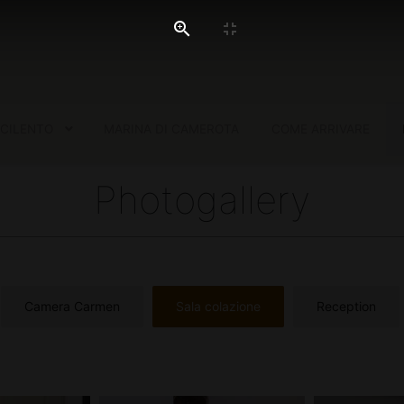
 CILENTO
MARINA DI CAMEROTA
COME ARRIVARE
Photogallery
Camera Carmen
Sala colazione
Reception