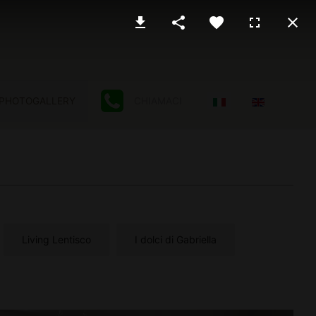
Seleziona la tua lingu
PHOTOGALLERY
CHIAMACI
Living Lentisco
I dolci di Gabriella