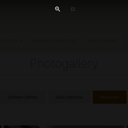
 CILENTO
MARINA DI CAMEROTA
COME ARRIVARE
Photogallery
Camera Carmen
Sala colazione
Reception