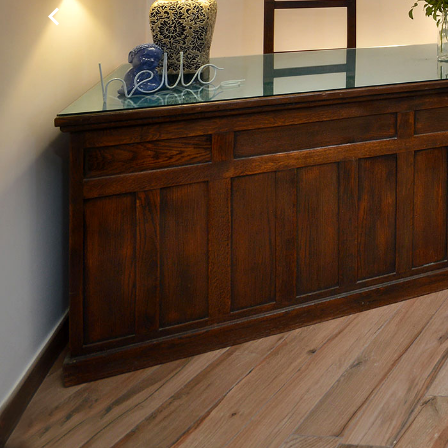
11 agosto
Martedì
12 agosto
Mercoledì
13 agosto
Giovedì
14 agosto
Venerdì
15 agosto
Sabato
+
−