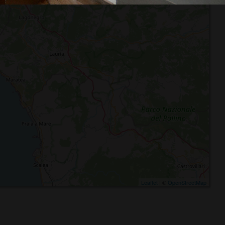
Leaflet
| ©
OpenStreetMap