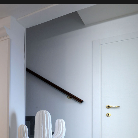
Pioggia leggera
32°C
23°C
32°C
23°C