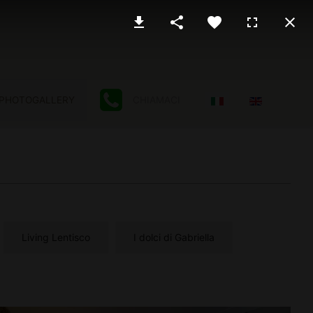
Seleziona la tua lingu
PHOTOGALLERY
CHIAMACI
Living Lentisco
I dolci di Gabriella