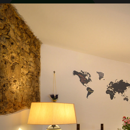
PRENOTA SU BOOKING.COM
Che tempo fa
Camerota
31°C
3.4 mph
ADESSO
20:00
23:00
02:00
05:00
08
1015
mb
31°C
30°C
26°C
25°C
24°C
2
57
%
9 agosto
Oggi
10 agosto
Domani