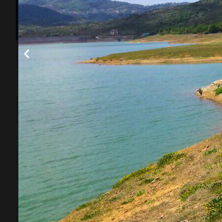
1014
mb
27°C
31°C
32°C
31°C
27°C
25
57
%
6 agosto
Oggi
7 agosto
Domani
8 agosto
Sabato
9 agosto
Domenica
10 agosto
Lunedì
11 agosto
Martedì
12 agosto