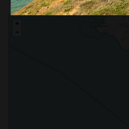
Mercoledì
+
−