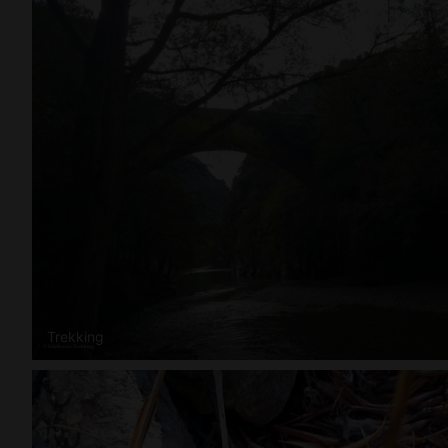
Trekking