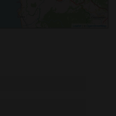
Leaflet
| ©
OpenStreetMap