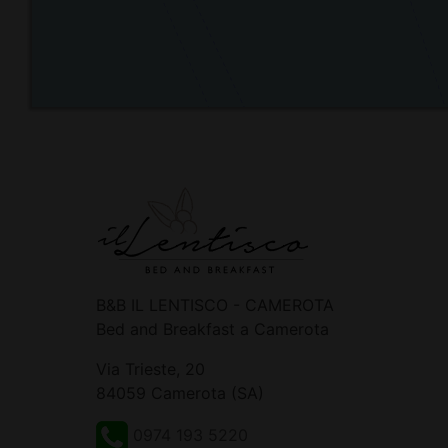
B&B IL LENTISCO - CAMEROTA
Bed and Breakfast a Camerota
Via Trieste, 20
84059 Camerota (SA)
0974 193 5220