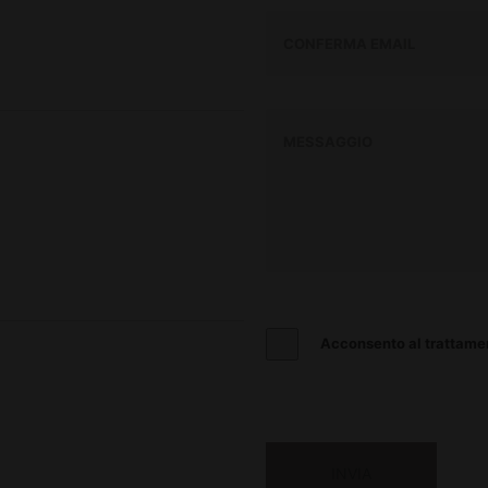
Acconsento al trattamen
INVIA