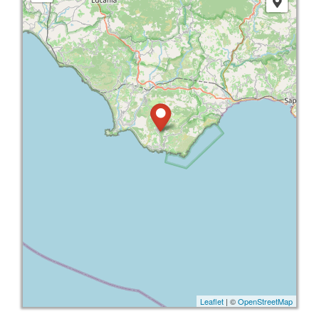
Leaflet
| ©
OpenStreetMap