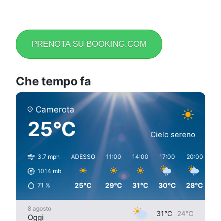
PRENOTA SU BOOKING.COM
Che tempo fa
Camerota
25°C
Cielo sereno
3.7 mph
ADESSO
11:00
14:00
17:00
20:00
23
1014
mb
25°C
29°C
31°C
30°C
28°C
2
71
%
8 agosto
31°C
24°C
Oggi