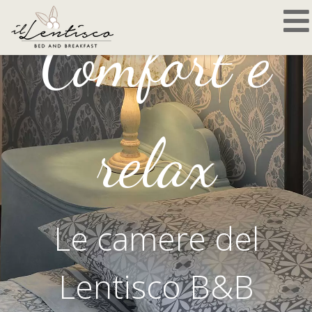
Comfort e
relax
Le camere del
Lentisco B&B