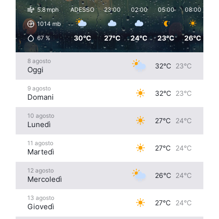
5.8 mph
ADESSO
23:00
02:00
05:00
08:00
11
1014
mb
30°C
27°C
24°C
23°C
26°C
3
67
%
8 agosto
32°C
23°C
Oggi
9 agosto
32°C
23°C
Domani
10 agosto
27°C
24°C
Lunedì
11 agosto
27°C
24°C
Martedì
12 agosto
26°C
24°C
Mercoledì
13 agosto
27°C
24°C
Giovedì