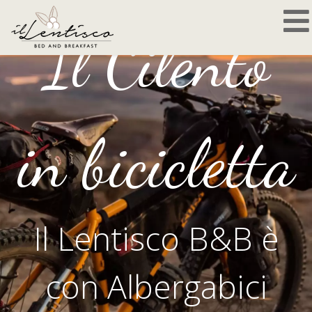
Il Cilento
in bicicletta
Il Lentisco B&B è
con Albergabici